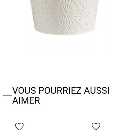
VOUS POURRIEZ AUSSI
AIMER
favorite_border
favorite_border