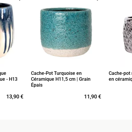
que
Cache-Pot Turquoise en
Cache-pot 
ue - H13
Céramique H11,5 cm | Grain
en cérami
Épais
13,90 €
11,90 €