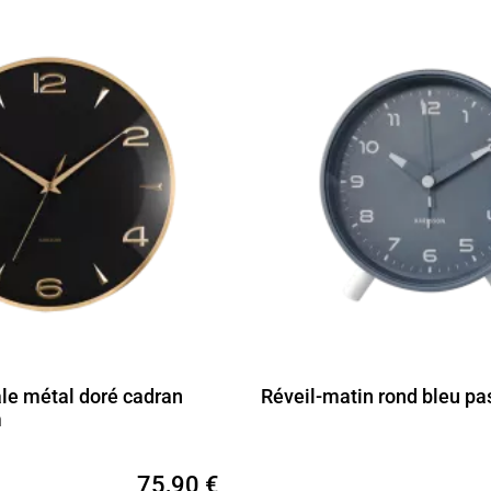
le métal doré cadran
Réveil-matin rond bleu pa
m
75,90 €