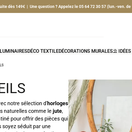
tuite dès 149€ | Une question ? Appelez le 05 64 72 30 57 (lun.-ven. de
LUMINAIRES
DÉCO TEXTILE
DÉCORATIONS MURALES
⛱️ IDÉE
LS
EILS
ec notre sélection d'
horloges
es naturelles comme le
jute
,
tiné pour offrir des pièces qui
s soyez séduit par une