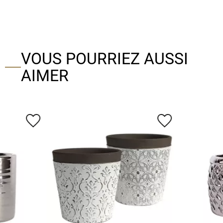
VOUS POURRIEZ AUSSI
AIMER
favorite_border
favorite_border