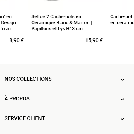
an" en
Set de 2 Cache-pots en
Cache-pot 
 Design
Céramique Blanc & Marron |
en cérami
,5 cm
Papillons et Lys H13 cm
8,90 €
15,90 €
NOS COLLECTIONS

À PROPOS

SERVICE CLIENT
