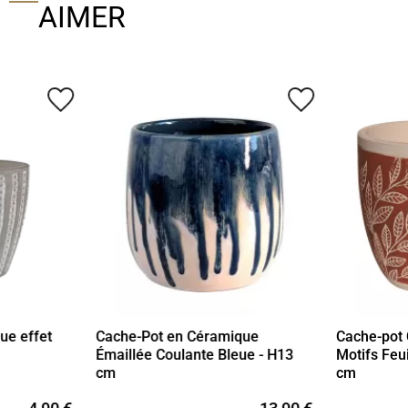
AIMER
favorite_border
favorite_border
ue effet
Cache-Pot en Céramique
Cache-pot 
Émaillée Coulante Bleue - H13
Motifs Feu
cm
cm