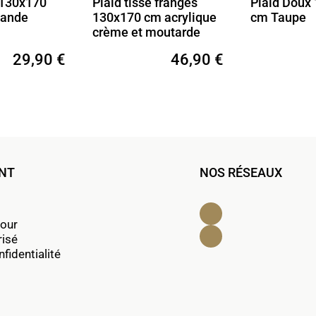
tissé franges
Plaid Doux 130x170
Plaid
70 cm acrylique
cm Taupe
cm co
 et moutarde
46,90 €
29,90 €
ENT
NOS RÉSEAUX
Facebook
tour
Instagram
risé
fidentialité