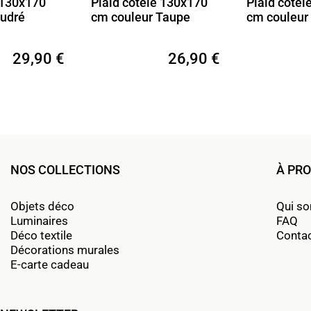
 côtelé 130x170
Plaid côtelé 130x170
Plaid 
uleur Taupe
cm couleur Kaki
côtes
Crèm
26,90 €
26,90 €
NOS COLLECTIONS
À PR
Objets déco
Qui s
Luminaires
FAQ
Déco textile
Conta
Décorations murales
E-carte cadeau