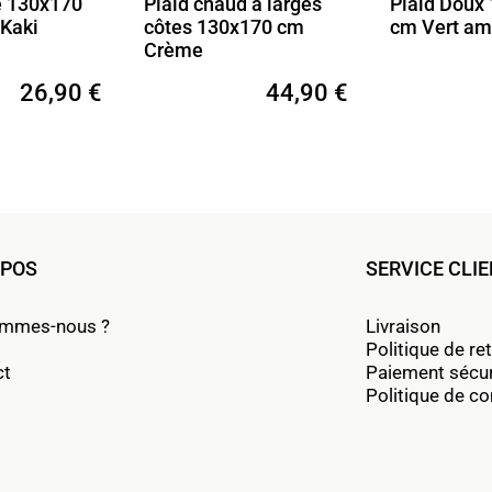
chaud à larges
Plaid Doux 130x170
Plaid 
 130x170 cm
cm Vert amande
130x1
e
crème
44,90 €
29,90 €
OPOS
SERVICE CLI
ommes-nous ?
Livraison
Politique de re
ct
Paiement sécu
Politique de con