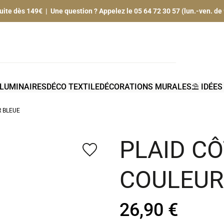
tuite dès 149€ | Une question ? Appelez le 05 64 72 30 57 (lun.-ven. de
LUMINAIRES
DÉCO TEXTILE
DÉCORATIONS MURALES
⛱️ IDÉE
R BLEUE
PLAID C
favorite_border
COULEUR
26,90 €