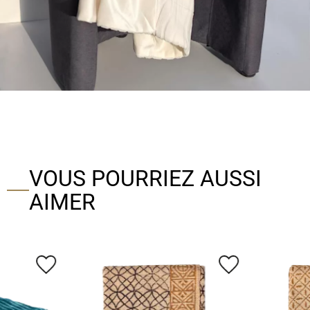
VOUS POURRIEZ AUSSI
AIMER
favorite_border
favorite_border