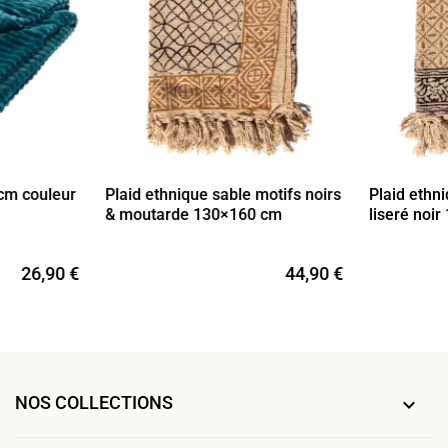
 cm couleur
Plaid ethnique sable motifs noirs
Plaid ethni
& moutarde 130×160 cm
liseré noi
26,90 €
44,90 €
NOS COLLECTIONS
