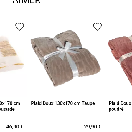
favorite_border
favorite_border
30x170 cm
Plaid Doux 130x170 cm Taupe
Plaid Dou
outarde
poudré
46,90 €
29,90 €