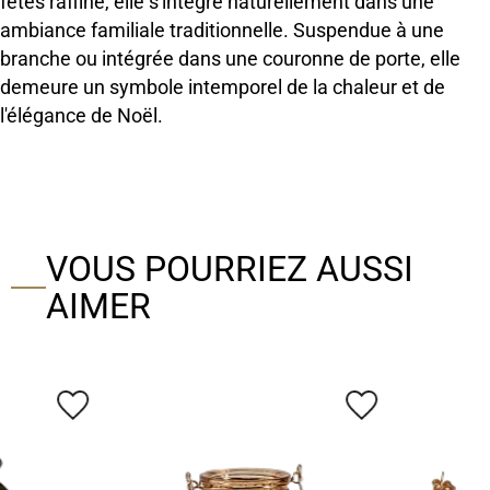
fêtes raffiné, elle s'intègre naturellement dans une
ambiance familiale traditionnelle. Suspendue à une
branche ou intégrée dans une couronne de porte, elle
demeure un symbole intemporel de la chaleur et de
l'élégance de Noël.
VOUS POURRIEZ AUSSI
AIMER
favorite_border
favorite_border