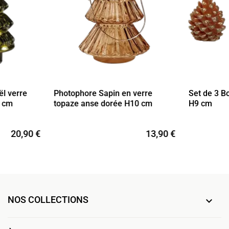
l verre
Photophore Sapin en verre
Set de 3 B
3 cm
topaze anse dorée H10 cm
H9 cm
20,90 €
13,90 €
NOS COLLECTIONS
