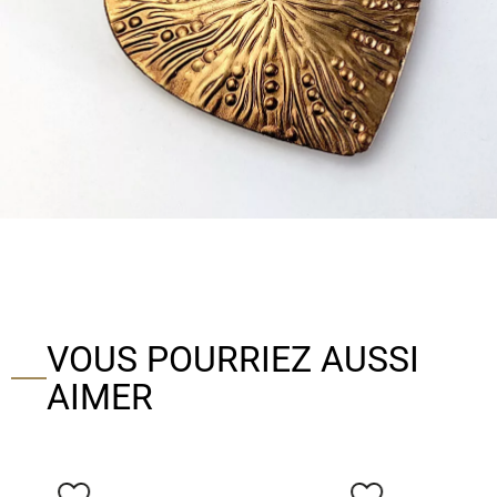
VOUS POURRIEZ AUSSI
AIMER
favorite_border
favorite_border