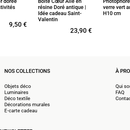
er dorée
Boîte Cœur Ailé en
Photophore
tivités
résine Doré antique |
verre vert 
Idée cadeau Saint-
H10 cm
Valentin
9,50 €
23,90 €
NOS COLLECTIONS
À PR
Objets déco
Qui s
Luminaires
FAQ
Déco textile
Conta
Décorations murales
E-carte cadeau