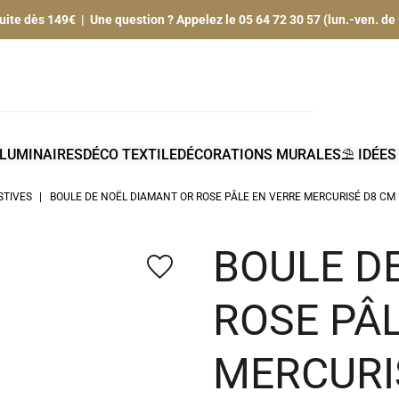
tuite dès 149€ | Une question ? Appelez le 05 64 72 30 57 (lun.-ven. de
LUMINAIRES
DÉCO TEXTILE
DÉCORATIONS MURALES
⛱️ IDÉE
STIVES
BOULE DE NOËL DIAMANT OR ROSE PÂLE EN VERRE MERCURISÉ D8 CM
BOULE D
favorite_border
ROSE PÂ
MERCURI