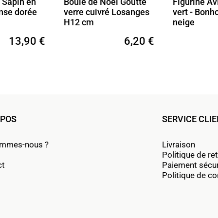
 Sapin en
Boule de Noël Goutte
Figurine Av
anse dorée
verre cuivré Losanges
vert - Bon
H12 cm
neige
13,90 €
6,20 €
OPOS
SERVICE CLI
ommes-nous ?
Livraison
Politique de re
ct
Paiement sécu
Politique de con