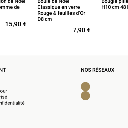
ion de Noël
Boule de Noël
Bougie pilie
homme de
Classique en verre
H10 cm 48 
Rouge & feuilles d’Or
D8 cm
15,90 €
7,90 €
ENT
NOS RÉSEAUX
Facebook
tour
Instagram
risé
fidentialité