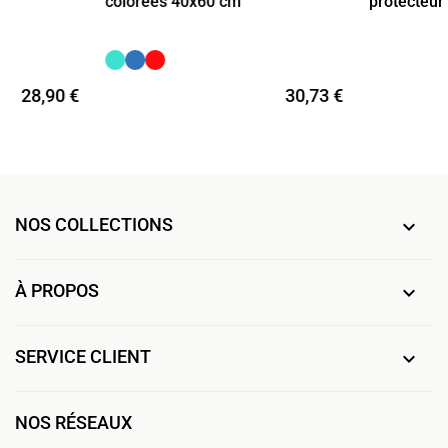
colorées 40x60 cm
protecteur
28,90 €
30,73 €
NOS COLLECTIONS

À PROPOS

SERVICE CLIENT

NOS RÉSEAUX