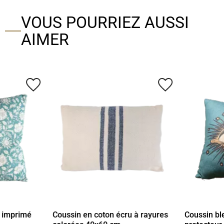
VOUS POURRIEZ AUSSI
AIMER
favorite_border
favorite_border
e imprimé
Coussin en coton écru à rayures
Coussin bl