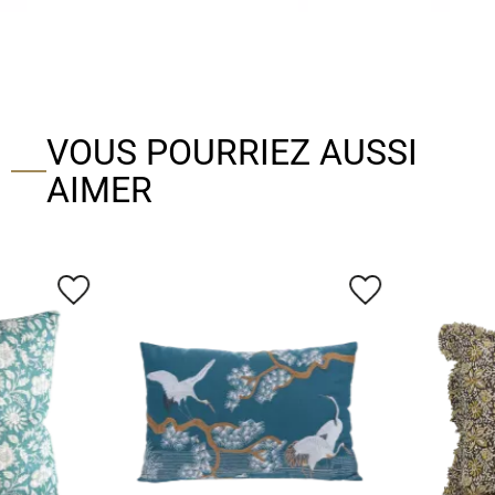
VOUS POURRIEZ AUSSI
AIMER
favorite_border
favorite_border