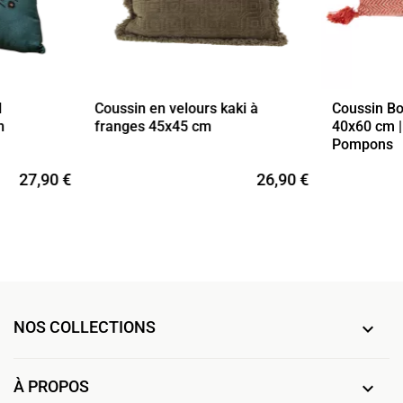
l
Coussin en velours kaki à
Coussin Bo
m
franges 45x45 cm
40x60 cm |
Pompons
27,90 €
26,90 €
NOS COLLECTIONS

À PROPOS
