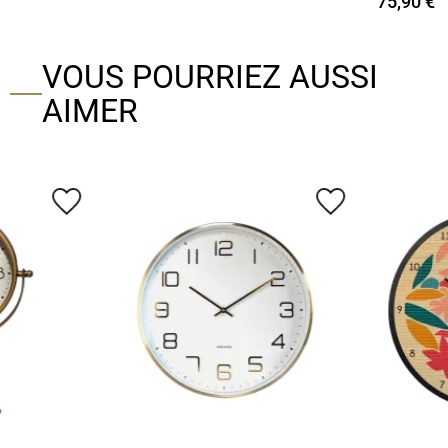
75,90 €
VOUS POURRIEZ AUSSI
AIMER
favorite_border
favorite_border