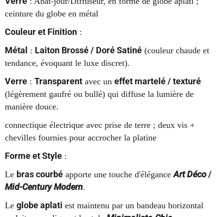
Verre
: Abat-jour/Diffuseur, en forme de globe aplati ;
ceinture du globe en métal
Couleur et Finition
:
Métal
Laiton Brossé / Doré Satiné
:
(couleur chaude et
tendance, évoquant le luxe discret).
Verre
Transparent
effet martelé / texturé
:
avec un
(légèrement gaufré ou bullé) qui diffuse la lumière de
manière douce.
connectique électrique avec prise de terre ; deux vis +
chevilles fournies pour accrocher la platine
Forme et Style
:
bras courbé
Art Déco
/
Le
apporte une touche d'élégance
Mid-Century Modern
.
globe aplati
Le
est maintenu par un bandeau horizontal