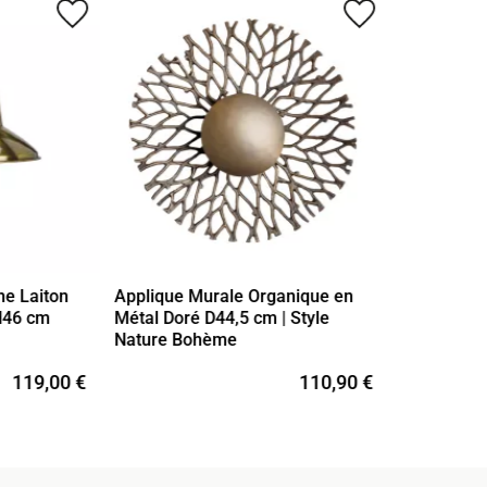
favorite_border
favorite_border
he Laiton
Applique Murale Organique en
 H46 cm
Métal Doré D44,5 cm | Style
Nature Bohème
119,00 €
110,90 €