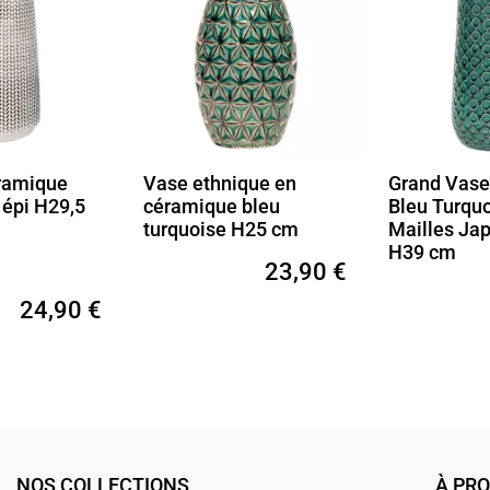
hnique en
Grand Vase Céramique
Vase Ca
ue bleu
Bleu Turquoise Motif
Vert Tra
se H25 cm
Mailles Japonaises -
Design 
H39 cm
Organiq
23,90 €
42,90 €
NOS COLLECTIONS
À PR