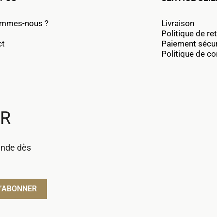
ommes-nous ?
Livraison
Politique de re
ct
Paiement sécu
Politique de con
UR
ande dès