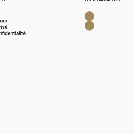
Facebook
tour
Instagram
risé
fidentialité