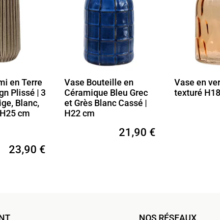
teille en
Vase en verre brun
Vase en
ue Bleu Grec
texturé H18,5 cm
Forme C
Blanc Cassé |
Brillant
12,90 €
21,90 €
ENT
NOS RÉSEAUX