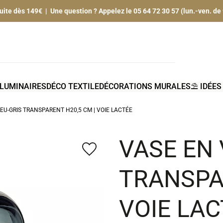
tuite dès 149€ | Une question ? Appelez le 05 64 72 30 57 (lun.-ven. de
LUMINAIRES
DÉCO TEXTILE
DÉCORATIONS MURALES
⛱️ IDÉE
EU-GRIS TRANSPARENT H20,5 CM | VOIE LACTÉE
VASE EN 
favorite_border
TRANSPAR
VOIE LAC