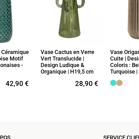
ctus en Verre
Vase Origami en Terre
Vase Bou
nslucide |
Cuite | Design Plissé | 3
Céramiq
Ludique &
Coloris : Beige, Blanc,
et Grès 
ue | H19,5 cm
Turquoise | H25 cm
H22 cm
28,90 €
23,90 €
OPOS
SERVICE CLI