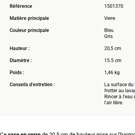
Référence
1501370
Matière principale
Verre
Couleur principale
Bleu
Gris
Hauteur :
20,5 cm
Diamètre :
15.5 cm
Poids :
1,46 kg
Conseils d'entretien :
La surface du 
frotter au lava
Rincer à l'eau 
l'air libre.
Ce
vase en verre
de 20,5 cm de hauteur mise sur l'harmoni