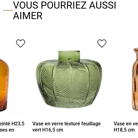
VOUS POURRIEZ AUSSI
AIMER
favorite_border
favorite_border
einté H23,5
Vase en verre texturé feuillage
Vase en ve
ases en
vert H16,5 cm
H18,5 cm