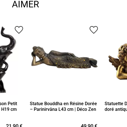
AIMER
favorite_border
favorite_border
son Petit
Statue Bouddha en Résine Dorée
Statuette 
- H19 cm
– Parinirvâna L43 cm | Déco Zen
doré antiq
21,90 €
49,90 €