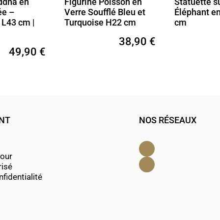
ddha en
Figurine Poisson en
Statuette s
ée –
Verre Soufflé Bleu et
Éléphant en
 L43 cm |
Turquoise H22 cm
cm
38,90 €
49,90 €
ENT
NOS RÉSEAUX
Facebook
tour
Instagram
risé
fidentialité