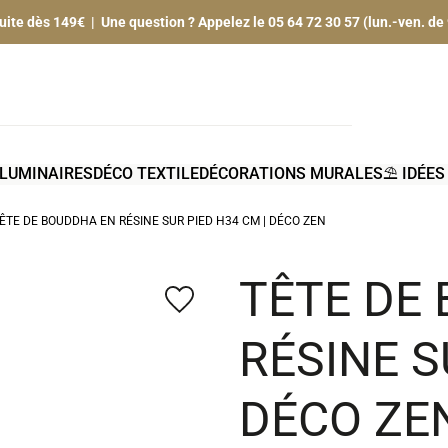
tuite dès 149€ | Une question ? Appelez le 05 64 72 30 57 (lun.-ven. de
LUMINAIRES
DÉCO TEXTILE
DÉCORATIONS MURALES
⛱️ IDÉE
ÊTE DE BOUDDHA EN RÉSINE SUR PIED H34 CM | DÉCO ZEN
TÊTE DE
favorite_border
RÉSINE S
DÉCO ZE