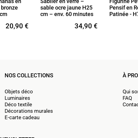
ananas en
Sablier en verre –
Figurine Pe
t bronze
sable ocre jaune H25
Pensif en R
 cm
cm – env. 60 minutes
Patinée - H
20,90 €
34,90 €
NOS COLLECTIONS
À PR
Objets déco
Qui s
Luminaires
FAQ
Déco textile
Conta
Décorations murales
E-carte cadeau