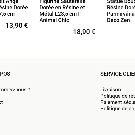
tit Ange
Figurine Sauterelle
Statue Bou
ésine Dorée
Dorée en Résine et
Résine Dor
7,5 cm
Métal L23,5 cm |
Parinirvâna
Animal Chic
Déco Zen
13,90 €
18,90 €
OPOS
SERVICE CLI
ommes-nous ?
Livraison
Politique de re
ct
Paiement sécu
Politique de con