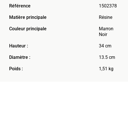
Référence
1502378
Matière principale
Résine
Couleur principale
Marron
Noir
Hauteur :
34 cm
Diamètre :
13.5 cm
Poids :
1,51 kg