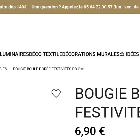
tuite dès 149€ | Une question ? Appelez le 05 64 72 30 57 (lun.-ven. de
LUMINAIRES
DÉCO TEXTILE
DÉCORATIONS MURALES
⛱️ IDÉE
GIES
BOUGIE BOULE DORÉE FESTIVITÉS D8 CM
BOUGIE 
favorite_border
FESTIVIT
6,90 €