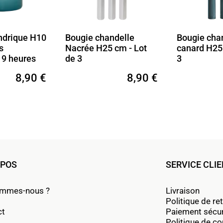
ie chandelle
Bougie chandelle Bleu
Boug
ée H25 cm - Lot
canard H25 cm Lot de
dans
3
8,90 €
8,90 €
OPOS
SERVICE CLI
ommes-nous ?
Livraison
Politique de re
ct
Paiement sécu
Politique de con