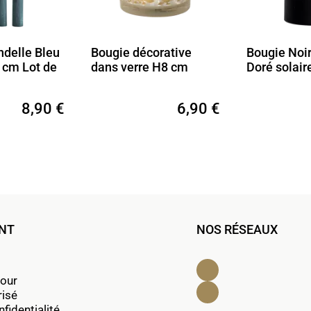
ie décorative
Bougie Noir mat et
Bougi
 verre H8 cm
Doré solaire H15 cm
marr
cm
6,90 €
18,90 €
ENT
NOS RÉSEAUX
Facebook
tour
Instagram
risé
fidentialité