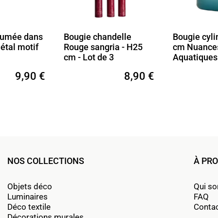
ie chandelle
Bougie cylindrique H10
Boug
e sangria - H25
cm Nuances
Nacr
Lot de 3
Aquatiques 9 heures
de 3
8,90 €
8,90 €
NOS COLLECTIONS
À PR
Objets déco
Qui s
Luminaires
FAQ
Déco textile
Conta
Décorations murales