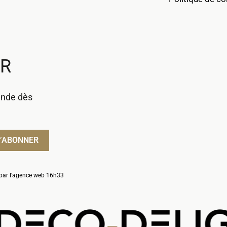
UR
ande dès
par l’
agence web 16h33