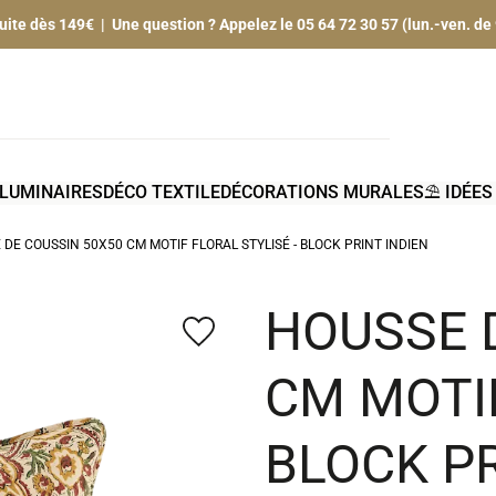
tuite dès 149€ | Une question ? Appelez le 05 64 72 30 57 (lun.-ven. de
LUMINAIRES
DÉCO TEXTILE
DÉCORATIONS MURALES
⛱️ IDÉE
DE COUSSIN 50X50 CM MOTIF FLORAL STYLISÉ - BLOCK PRINT INDIEN
HOUSSE 
favorite_border
CM MOTIF
BLOCK PR