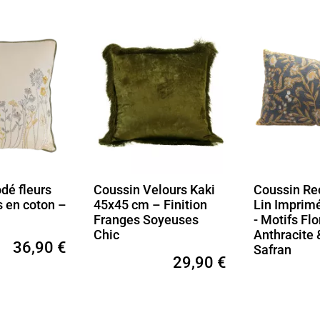
lours Kaki
Coussin Rectangulaire
Coussin en
 Finition
Lin Imprimé 40x60 cm
brodé 40x6
oyeuses
- Motifs Floraux Gris
Brique et g
Anthracite & Jaune
Safran
29,90 €
32,90 €