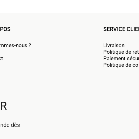
OPOS
SERVICE CLI
ommes-nous ?
Livraison
Politique de re
ct
Paiement sécu
Politique de con
UR
ande dès