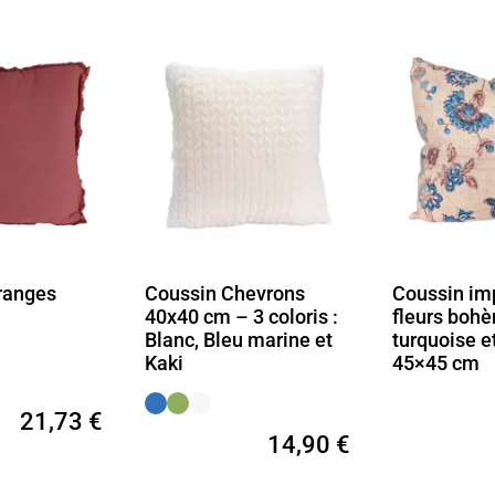
hevrons
Coussin imprimé
Coussin Vi
3 coloris :
fleurs bohèmes
Coton 45x4
u marine et
turquoise et brique,
de Sienne 
45×45 cm
27,90 €
14,90 €