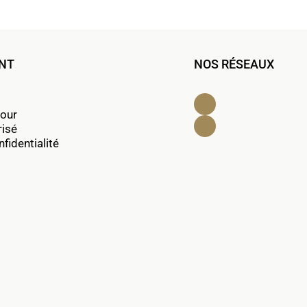
ENT
NOS RÉSEAUX
Facebook
tour
Instagram
risé
fidentialité