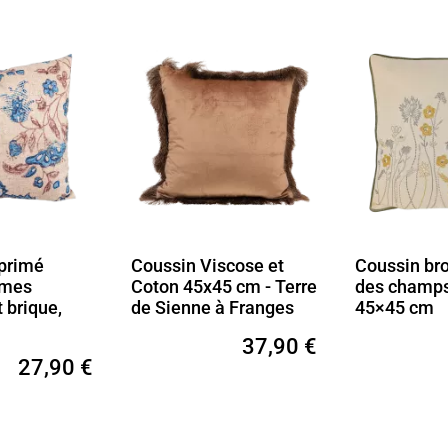
scose et
Coussin brodé fleurs
Coussin Ve
5 cm - Terre
des champs en coton –
45x45 cm –
à Franges
45×45 cm
Franges S
Chic
37,90 €
36,90 €