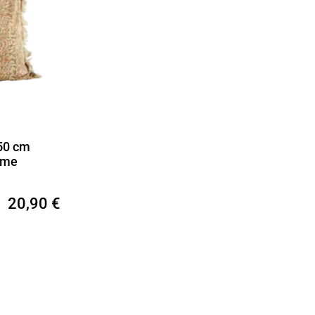
50 cm
hème
20,90 €