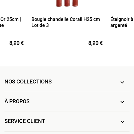
 Or 25cm |
Bougie chandelle Corail H25 cm
Éteignoir 
ue
Lot de 3
argenté
8,90 €
8,90 €
NOS COLLECTIONS

À PROPOS

SERVICE CLIENT
