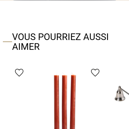
VOUS POURRIEZ AUSSI
AIMER
favorite_border
favorite_border