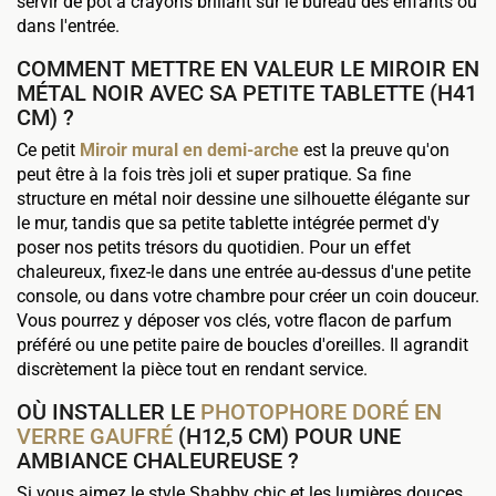
servir de pot à crayons brillant sur le bureau des enfants ou
dans l'entrée.
COMMENT METTRE EN VALEUR LE MIROIR EN
MÉTAL NOIR AVEC SA PETITE TABLETTE (H41
CM) ?
Ce petit
Miroir mural en demi-arche
est la preuve qu'on
peut être à la fois très joli et super pratique. Sa fine
structure en métal noir dessine une silhouette élégante sur
le mur, tandis que sa petite tablette intégrée permet d'y
poser nos petits trésors du quotidien. Pour un effet
chaleureux, fixez-le dans une entrée au-dessus d'une petite
console, ou dans votre chambre pour créer un coin douceur.
Vous pourrez y déposer vos clés, votre flacon de parfum
préféré ou une petite paire de boucles d'oreilles. Il agrandit
discrètement la pièce tout en rendant service.
OÙ INSTALLER LE
PHOTOPHORE DORÉ EN
VERRE GAUFRÉ
(H12,5 CM) POUR UNE
AMBIANCE CHALEUREUSE ?
Si vous aimez le style Shabby chic et les lumières douces,