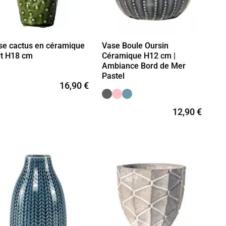
se cactus en céramique
Vase Boule Oursin
rt H18 cm
Céramique H12 cm |
Ambiance Bord de Mer
Pastel
16,90 €
12,90 €