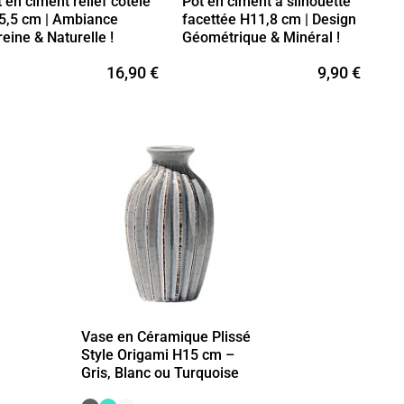
 en ciment relief côtelé
Pot en ciment à silhouette
5,5 cm | Ambiance
facettée H11,8 cm | Design
eine & Naturelle !
Géométrique & Minéral !
16,90 €
9,90 €
Vase en Céramique Plissé
Style Origami H15 cm –
Gris, Blanc ou Turquoise