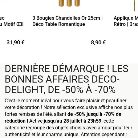
ec
3 Bougies Chandelles Or 25cm |
Applique M
u Motif Œil
Déco Table Romantique
Rétro | Br
31,90 €
8,90 €
DERNIÈRE DÉMARQUE ! LES
BONNES AFFAIRES DECO-
DELIGHT, DE -50% À -70%
C’est le moment idéal pour vous faire plaisir et peaufiner
votre décoration ! Notre sélection exclusive affiche nos plus
fortes remises de l'été, allant
de -50% jusqu'à -70% de
réduction !
Active
jusqu'au 28 juillet à 23h59
, cette
catégorie regroupe des objets choisis avec amour pour leur
authenticité et leur charme unique. Attention cependant :