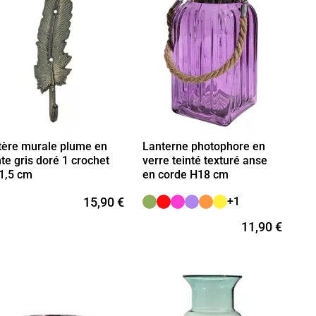
tère murale plume en
Lanterne photophore en
te gris doré 1 crochet
verre teinté texturé anse
1,5 cm
en corde H18 cm
15,90 €
+1
11,90 €