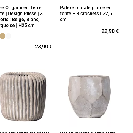
se Origami en Terre
Patère murale plume en
te | Design Plissé | 3
fonte – 3 crochets L32,5
oris : Beige, Blanc,
cm
rquoise | H25 cm
22,90 €
23,90 €