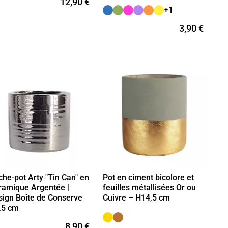
12,90 €
+1
3,90 €
he-pot Arty "Tin Can" en
Pot en ciment bicolore et
ramique Argentée |
feuilles métallisées Or ou
sign Boîte de Conserve
Cuivre – H14,5 cm
,5 cm
8,90 €