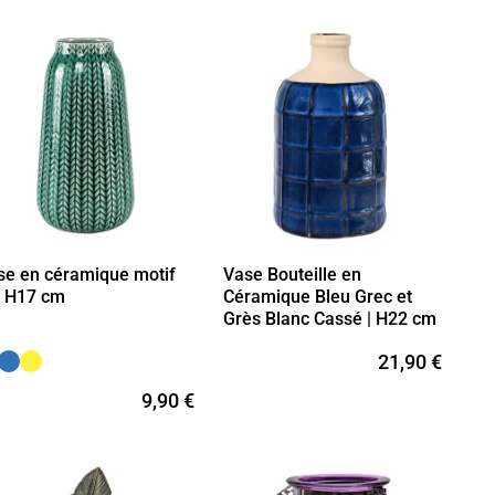
se en céramique motif
Vase Bouteille en
i H17 cm
Céramique Bleu Grec et
Grès Blanc Cassé | H22 cm
21,90 €
9,90 €