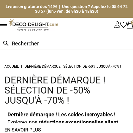
Livraison gratuite dès 149€ | Une question ? Appelez le 05 64 72
30 57 (lun.-ven. de 9h30 à 18h30)
search
ACCUEIL
DERNIÈRE DÉMARQUE ! SÉLECTION DE -50% JUSQU'À -70% !
DERNIÈRE DÉMARQUE !
SÉLECTION DE -50%
JUSQU'À -70% !
Dernière démarque ! Les soldes incroyables !
Explorez nos
réductions exceptionnelles allant
jusqu'à -70%
. Vous avez jusqu'au 28 juillet pour en
EN SAVOIR PLUS