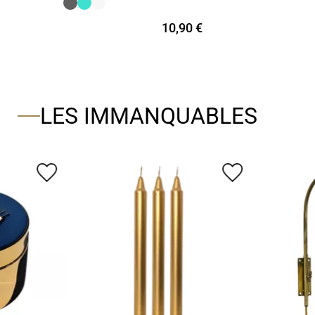
10,90 €
LES IMMANQUABLES
favorite_border
favorite_border