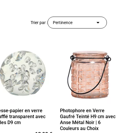
profiter, mais les meilleures pièces partiront en
premier. Il est temps de se faire plaisir !

Trier par :
Pertinence
👉 Il y a d'autres objets en soldes ! Découvrez
notre
sélection d'objets soldés de -10 à -20 %
et
notre
sélection d'objets déco soldés de -30% à
-40%.
Profitez-en vite, les quantités sont limitées !
esse-papier en verre
Photophore en Verre
fflé transparent avec
Gaufré Teinté H9 cm avec
lles D9 cm
Anse Métal Noir | 6
Couleurs au Choix