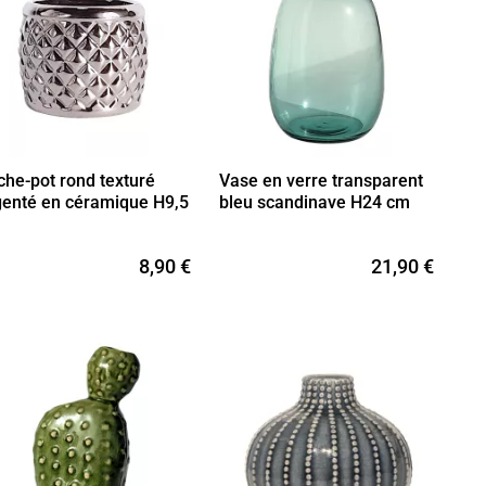
che-pot rond texturé
Vase en verre transparent
genté en céramique H9,5
bleu scandinave H24 cm
8,90 €
21,90 €