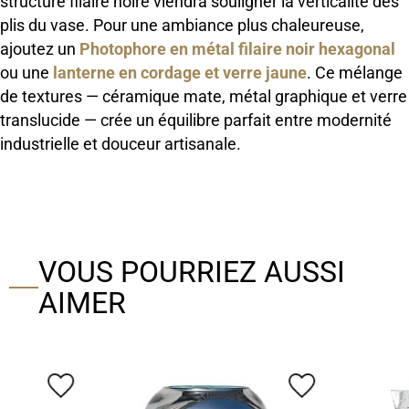
structure filaire noire viendra souligner la verticalité des
plis du vase. Pour une ambiance plus chaleureuse,
ajoutez un
Photophore en métal filaire noir hexagonal
ou une
lanterne en cordage et verre jaune
. Ce mélange
de textures — céramique mate, métal graphique et verre
translucide — crée un équilibre parfait entre modernité
industrielle et douceur artisanale.
VOUS POURRIEZ AUSSI
AIMER
favorite_border
favorite_border