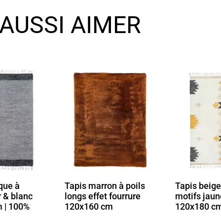
AUSSI AIMER
n à poils
Tapis beige fait main
Tapis Dunes
 fourrure
motifs jaunes et noirs
Blanc Extr
m
120x180 cm
Relief 160