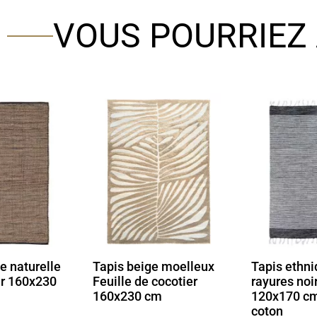
VOUS POURRIEZ 
e moelleux
Tapis ethnique à
Tapis marro
cocotier
rayures noir & blanc
longs effet
m
120x170 cm | 100%
120x160 c
coton