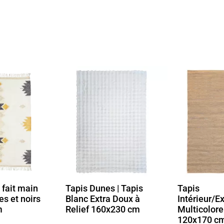
 | Tapis
Tapis
Tapis beig
a Doux à
Intérieur/Extérieur
formes gé
x230 cm
Multicolore Effet Sisal
120x170 c
120x170 cm