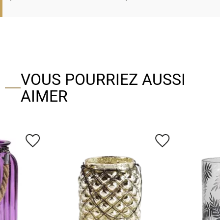
VOUS POURRIEZ AUSSI
AIMER
favorite_border
favorite_border