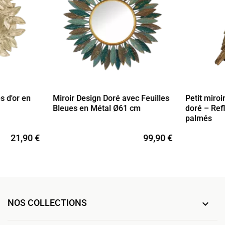
s d'or en
Miroir Design Doré avec Feuilles
Petit miroi
Bleues en Métal Ø61 cm
doré – Refl
palmés
21,90 €
99,90 €
NOS COLLECTIONS
