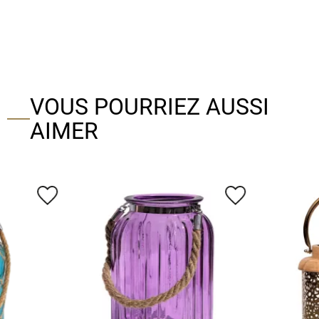
VOUS POURRIEZ AUSSI
AIMER
favorite_border
favorite_border