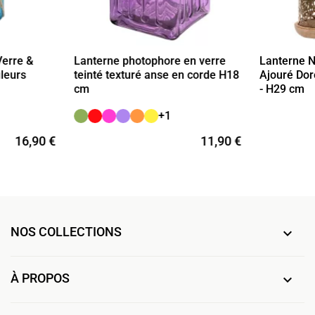
Verre &
Lanterne photophore en verre
Lanterne 
leurs
teinté texturé anse en corde H18
Ajouré Dor
cm
- H29 cm
+1
16,90 €
11,90 €
NOS COLLECTIONS

À PROPOS
