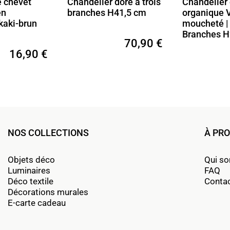
e chevet
Chandelier doré à trois
Chandelier
en
branches H41,5 cm
organique 
kaki-brun
moucheté | 
Branches 
70,90 €
16,90 €
NOS COLLECTIONS
À PR
Objets déco
Qui s
Luminaires
FAQ
Déco textile
Conta
Décorations murales
E-carte cadeau