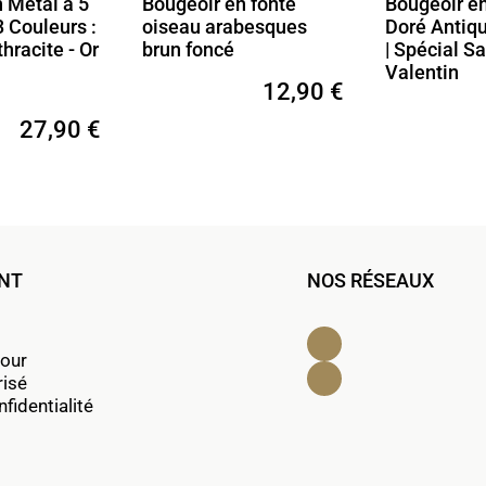
 Métal à 5
Bougeoir en fonte
Bougeoir e
3 Couleurs :
oiseau arabesques
Doré Antiq
hracite - Or
brun foncé
| Spécial Sa
Valentin
12,90 €
27,90 €
ENT
NOS RÉSEAUX
Facebook
tour
Instagram
risé
fidentialité