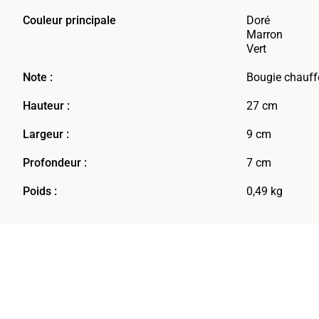
Couleur principale
Doré
Marron
Vert
Note :
Bougie chauffe
Hauteur :
27 cm
Largeur :
9 cm
Profondeur :
7 cm
Poids :
0,49 kg