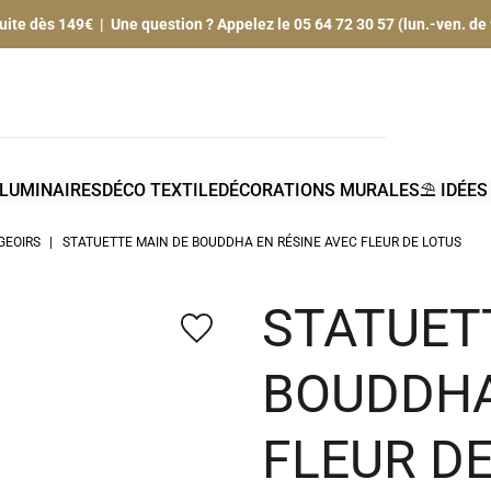
tuite dès 149€ | Une question ? Appelez le 05 64 72 30 57 (lun.-ven. de
LUMINAIRES
DÉCO TEXTILE
DÉCORATIONS MURALES
⛱️ IDÉE
GEOIRS
STATUETTE MAIN DE BOUDDHA EN RÉSINE AVEC FLEUR DE LOTUS
STATUET
favorite_border
BOUDDHA
FLEUR D