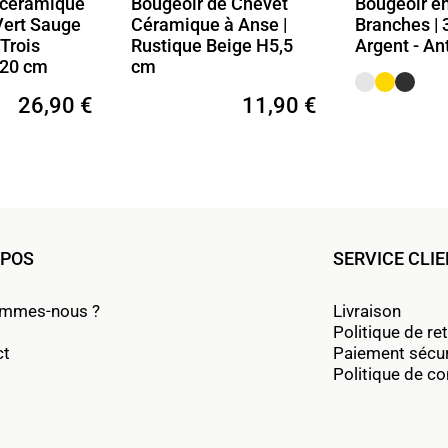
 céramique
Bougeoir de Chevet
Bougeoir en
Vert Sauge
Céramique à Anse |
Branches | 
Trois
Rustique Beige H5,5
Argent - Ant
H20 cm
cm
26,90 €
11,90 €
OPOS
SERVICE CLI
ommes-nous ?
Livraison
Politique de re
ct
Paiement sécu
Politique de con